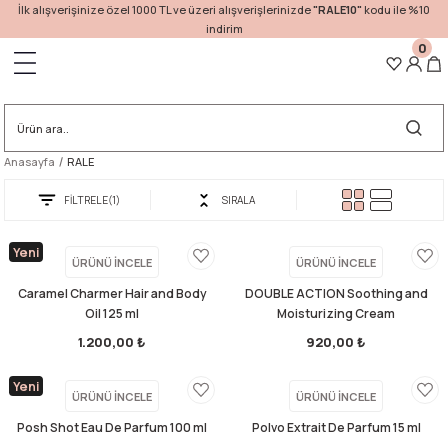
İlk alışverişinize özel 1000 TL ve üzeri alışverişlerinizde
"RALE10"
kodu ile %10
indirim
0
Geri Dön
Anasayfa
RALE
FİLTRELE
(1)
SIRALA
Yeni
ÜRÜNÜ İNCELE
ÜRÜNÜ İNCELE
Caramel Charmer Hair and Body
DOUBLE ACTION Soothing and
Oil 125 ml
Moisturizing Cream
1.200,00 ₺
920,00 ₺
Yeni
ÜRÜNÜ İNCELE
ÜRÜNÜ İNCELE
Posh Shot Eau De Parfum 100 ml
Polvo Extrait De Parfum 15 ml