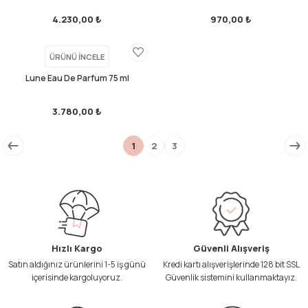
4.230,00 ₺
970,00 ₺
ÜRÜNÜ İNCELE
Lune Eau De Parfum 75 ml
3.780,00 ₺
1
2
3
Hızlı Kargo
Güvenli Alışveriş
Satın aldığınız ürünlerini 1-5 iş günü
Kredi kartı alışverişlerinde 128 bit SSL
içerisinde kargoluyoruz.
Güvenlik sistemini kullanmaktayız.