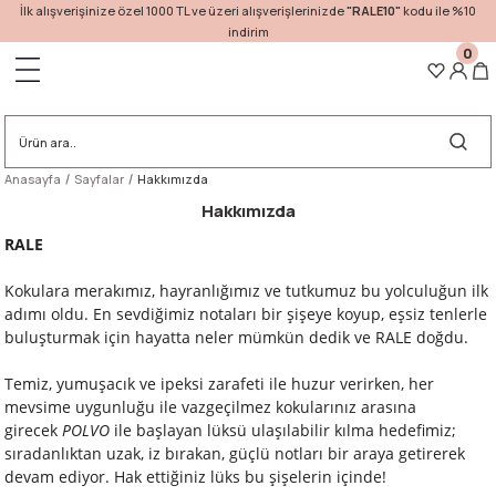
İlk alışverişinize özel 1000 TL ve üzeri alışverişlerinizde
"RALE10"
kodu ile %10
indirim
0
Geri Dön
Anasayfa
Sayfalar
Hakkımızda
Hakkımızda
RALE
Kokulara merakımız, hayranlığımız ve tutkumuz bu yolculuğun ilk
adımı oldu. En sevdiğimiz notaları bir şişeye koyup, eşsiz tenlerle
buluşturmak için hayatta neler mümkün dedik ve RALE doğdu.
Temiz, yumuşacık ve ipeksi zarafeti ile huzur verirken, her
mevsime uygunluğu ile vazgeçilmez kokularınız arasına
girecek
POLVO
ile başlayan lüksü ulaşılabilir kılma hedefimiz;
sıradanlıktan uzak, iz bırakan, güçlü notları bir araya getirerek
devam ediyor. Hak ettiğiniz lüks bu şişelerin içinde!