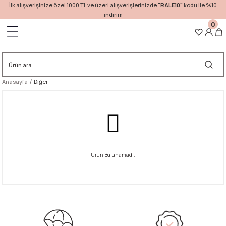
İlk alışverişinize özel 1000 TL ve üzeri alışverişlerinizde
"RALE10"
kodu ile %10
indirim
0
Geri Dön
Anasayfa
Diğer
Ürün Bulunamadı.