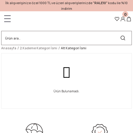
İlk alışverişinize özel 1000 TL ve üzeri alışverişlerinizde
"RALE10"
kodu ile %10
indirim
0
Geri Dön
Anasayfa
2.Kademe Kategori İsmi
Alt Kategori İsmi
Ürün Bulunamadı.