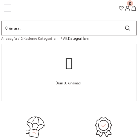
İlk alışverişinize özel 1000 TL ve üzeri alışverişlerinizde
"RALE10"
kodu ile %10
0
indirim
İlk alışverişinize özel 1000 TL ve üzeri alışverişlerinizde
"RALE10"
kodu ile %10
Geri Dön
indirim!
Tüm Ürünlerde Ücretsiz Kargo!
Anasayfa
2.Kademe Kategori İsmi
Alt Kategori İsmi
Ürün Bulunamadı.