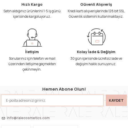
Hızlı Kargo
Güvenli Alışveriş
Satın aldığınız ürünlerini 1-5 iş günü
Kredi kartı alışverişlerinde 128 bit SSL
içerisinde kargoluyoruz.
Güvenlik sistemini kullanmaktayız.
İletişim
Kolay İade & Değişim
Sorularınız için telefon ve mail
30 gün içerisinde ücretsiz iade ve
üzerinden iletişime geçmekten
değişim hakkı sunuyoruz.
çekinmeyin.
Hemen Abone Olun!
KAYDET
info@ralecosmetics.com