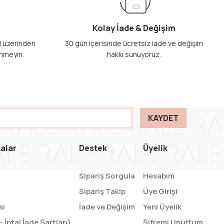
Kolay İade & Değişim
il üzerinden
30 gün içerisinde ücretsiz iade ve değişim
nmeyin.
hakkı sunuyoruz.
KAYDET
kalar
Destek
Üyelik
Sipariş Sorgula
Hesabım
Sipariş Takip
Üye Girişi
si
İade ve Değişim
Yeni Üyelik
 İptal İade Şartları)
Şifremi Unuttum