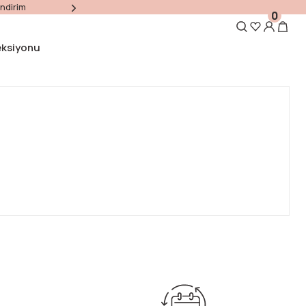
indirim
İlk alışverişinize özel 1000 TL ve üzeri alışverişl
0
eksiyonu