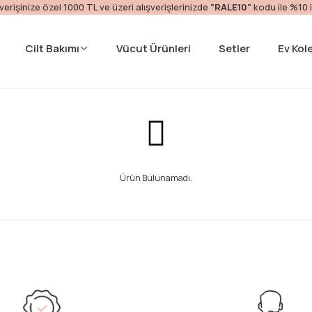
ışverişinize özel 1000 TL ve üzeri alışverişlerinizde
"RALE10"
kodu ile %10 
Cilt Bakımı
Vücut Ürünleri
Setler
Ev Kol
Ürün Bulunamadı.