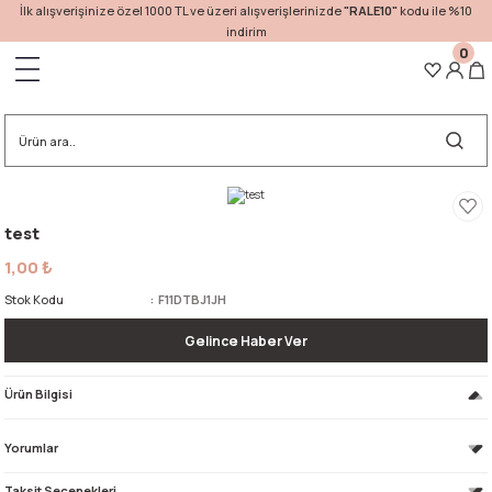
İlk alışverişinize özel 1000 TL ve üzeri alışverişlerinizde
"RALE10"
kodu ile %10
indirim
0
Geri Dön
test
1,00 ₺
Stok Kodu
F11DTBJ1JH
Gelince Haber Ver
Ürün Bilgisi
Yorumlar
Taksit Seçenekleri