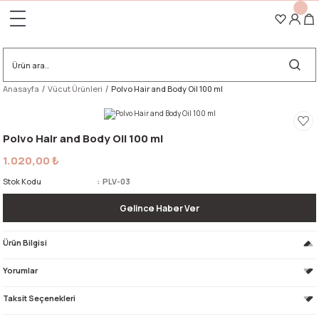
İlk alışverişinize özel 1000 TL ve üzeri alışverişlerinizde
"RALE10"
kodu ile %10
indirim
İlk alışverişinize özel 1000 TL ve üzeri alışverişlerinizde
"RALE10"
kodu ile %10
Geri Dön
indirim!
Tüm Ürünlerde Ücretsiz Kargo!
Anasayfa
Vücut Ürünleri
Polvo Hair and Body Oil 100 ml
Polvo Hair and Body Oil 100 ml
1.020,00 ₺
Stok Kodu
PLV-03
Gelince Haber Ver
Ürün Bilgisi
Yorumlar
Taksit Seçenekleri